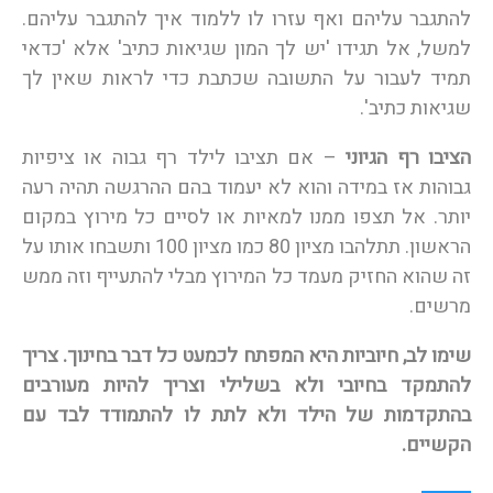
להתגבר עליהם ואף עזרו לו ללמוד איך להתגבר עליהם.
למשל, אל תגידו 'יש לך המון שגיאות כתיב' אלא 'כדאי
תמיד לעבור על התשובה שכתבת כדי לראות שאין לך
שגיאות כתיב'.
הציבו רף הגיוני
– אם תציבו לילד רף גבוה או ציפיות
גבוהות אז במידה והוא לא יעמוד בהם ההרגשה תהיה רעה
יותר. אל תצפו ממנו למאיות או לסיים כל מירוץ במקום
הראשון. תתלהבו מציון 80 כמו מציון 100 ותשבחו אותו על
זה שהוא החזיק מעמד כל המירוץ מבלי להתעייף וזה ממש
מרשים.
שימו לב, חיוביות היא המפתח לכמעט כל דבר בחינוך. צריך
להתמקד בחיובי ולא בשלילי וצריך להיות מעורבים
בהתקדמות של הילד ולא לתת לו להתמודד לבד עם
הקשיים.