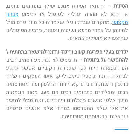
הסינית
– הרפואה הסינית אמנם יעילה בתחומים שונים,
אך היא לא מהווה תחליף לטיפול או לביצוע
אבחון
מקצועי
. מחקרים שבדקו גילו שלמרות כל מיני 'פרסומות'
למיניהן על צמחי מרפא ושיטות נוספות, מרבית הטיפולים
שהוצעו לא מועילים במאום.
ילדים בעלי הפרעת קשב וריכוז נידונו להישאר בתחתית \
להתפשר על בינוניות
– זה ממש לא נכון. מפורסמים רבים
הם דוגמאות חיות לכך שלמרות הקשיים אפשר להגיע
לגדולה. הזמר ג'סטין טימברלייק, איש העסקים ריצ'רד
ברנסון והשחקנים ג'ים קארי ווודי הרלסון ועוד מפורסמים
רבים ומצליחים בתחומים רבים הם מעט מאוד דוגמאות
מתוך אלפי אנשים מוצלחים וייחודיים. זאת מבלי להזכיר
את אלו שלא התפרסמו במדיה אלא אנשים פרטיים
שהצליחו בהגשמתם מטרותיהם.